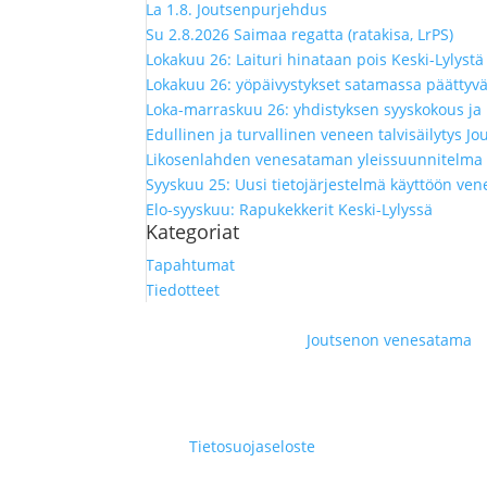
La 1.8. Joutsenpurjehdus
Su 2.8.2026 Saimaa regatta (ratakisa, LrPS)
Lokakuu 26: Laituri hinataan pois Keski-Lylyst
Lokakuu 26: yöpäivystykset satamassa päättyvä
Loka-marraskuu 26: yhdistyksen syyskokous ja 
Edullinen ja turvallinen veneen talvisäilytys 
Likosenlahden venesataman yleissuunnitelma –
Syyskuu 25: Uusi tietojärjestelmä käyttöön ven
Elo-syyskuu: Rapukekkerit Keski-Lylyssä
Kategoriat
Tapahtumat
Tiedotteet
Joutsenon venesatama
© Joutsenon Veneseura |
Tietosuojaseloste