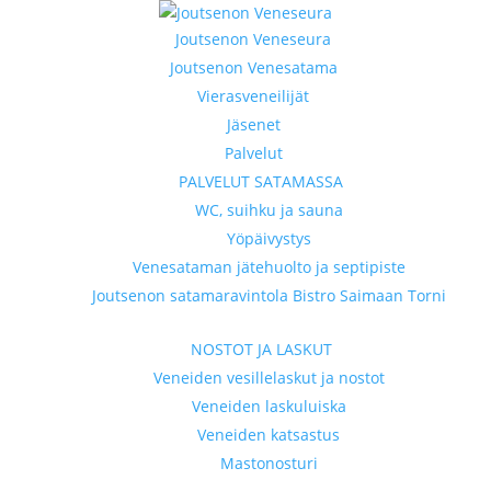
Joutsenon Veneseura
Joutsenon Venesatama
Vierasveneilijät
Jäsenet
Palvelut
PALVELUT SATAMASSA
WC, suihku ja sauna
Yöpäivystys
Venesataman jätehuolto ja septipiste
Joutsenon satamaravintola Bistro Saimaan Torni
NOSTOT JA LASKUT
Veneiden vesillelaskut ja nostot
Veneiden laskuluiska
Veneiden katsastus
Mastonosturi