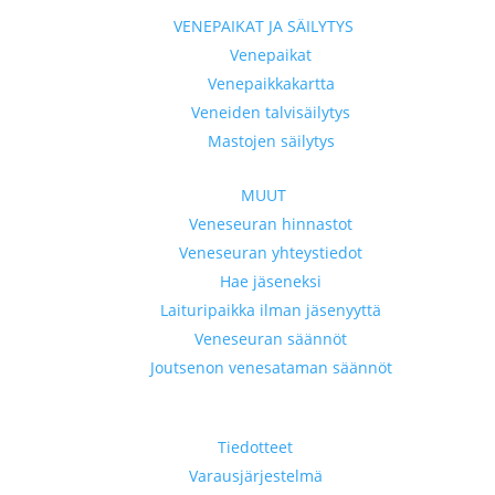
VENEPAIKAT JA SÄILYTYS
Venepaikat
Venepaikkakartta
Veneiden talvisäilytys
Mastojen säilytys
MUUT
Veneseuran hinnastot
Veneseuran yhteystiedot
Hae jäseneksi
Laituripaikka ilman jäsenyyttä
Veneseuran säännöt
Joutsenon venesataman säännöt
Tiedotteet
Varausjärjestelmä