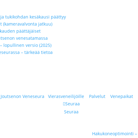
ä ja tukikohdan kesäkausi päättyy
t (kameravalvonta jatkuu)
kauden päättäjäiset
Joutsenon venesatamassa
 lopullinen versio (2025)
eseurassa – tärkeää tietoa
|
Joutsenon Veneseura
|
Vierasveneilijöille
|
Palvelut
|
Venepaikat
|
Seuraa
Seuraa
Hakukoneoptimointi –