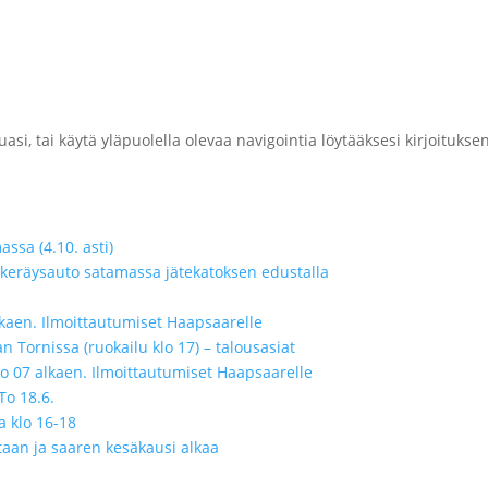
si, tai käytä yläpuolella olevaa navigointia löytääksesi kirjoituksen
ssa (4.10. asti)
en keräysauto satamassa jätekatoksen edustalla
 alkaen. Ilmoittautumiset Haapsaarelle
 Tornissa (ruokailu klo 17) – talousasiat
klo 07 alkaen. Ilmoittautumiset Haapsaarelle
To 18.6.
 klo 16-18
taan ja saaren kesäkausi alkaa