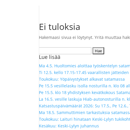
Ei tuloksia
Hakemaasi sivua ei löytynyt. Yritä muuttaa hakua
Haku:
Lue lisää
Ma 4.5. Huoltomies aloittaa työskentelyn satama
Ti 12.5. kello 17.15-17.45 vaarallisten jätteid
Toukokuu: Yöpäivystykset alkavat satamassa
Pe 15.5 vesillelasku isolla nosturilla n. klo 08
Pe 15.5. klo 18 yhdistyksen kevätkokous Sataman
La 16.5. vesille laskuja Hiab-autonosturilla n. 
Katsastuspäivämäärät 2026: Su 17.5., Pe 12.6., 
Ma 18.5. Sammuttimien tarkastuksia satamassa
Toukokuu: Laituri hinataan Keski-Lylyn tukikoh
Kesäkuu: Keski-Lylyn juhannus